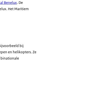
al Benelux
. De
elux. Het Maritiem
ijvoorbeeld bij
pen en helikopters. Ze
 binationale