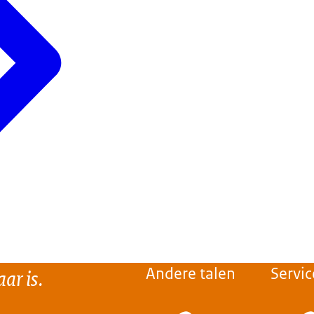
ar is.
Andere talen
Servic