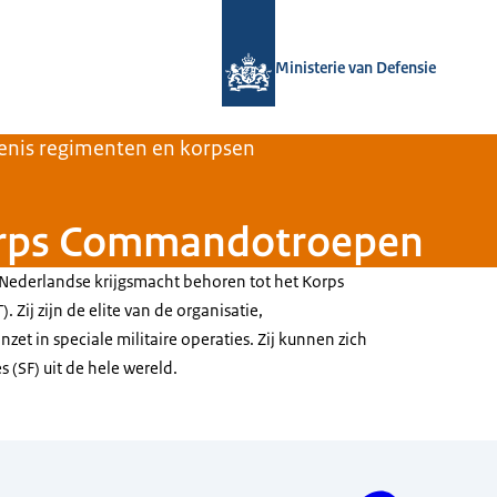
Naar de homepage van Defensie.nl
Ministerie van Defensie
enis regimenten en korpsen
Korps Commandotroepen
ederlandse krijgsmacht behoren tot het Korps
ij zijn de elite van de organisatie,
nzet in speciale militaire operaties. Zij kunnen zich
es
(SF) uit de hele wereld.