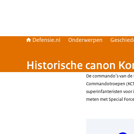
Defensie.nl
Onderwerpen
Geschied
Historische canon 
De commando’s van de N
Commandotroepen (KCT). Z
superinfanteristen voor i
meten met
Special Forc