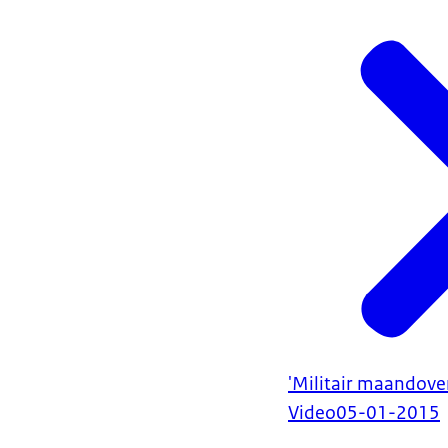
'Militair maandover
Video
05-01-2015