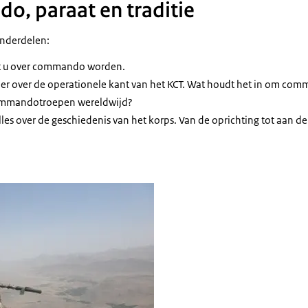
, paraat en traditie
onderdelen:
est u over commando worden.
meer over de operationele kant van het KCT. Wat houdt het in om com
ommandotroepen wereldwijd?
 alles over de geschiedenis van het korps. Van de oprichting tot aa
do in de bergen richt zijn geweer.