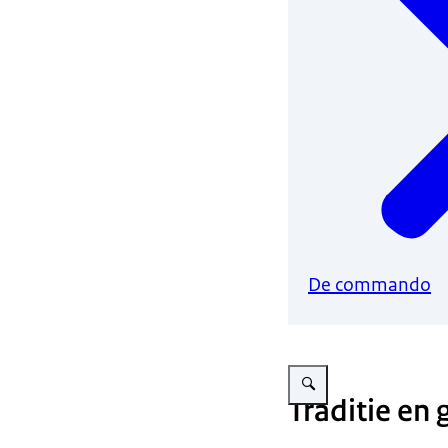
De commando
Vergroot afbeelding Milita
Traditie en 