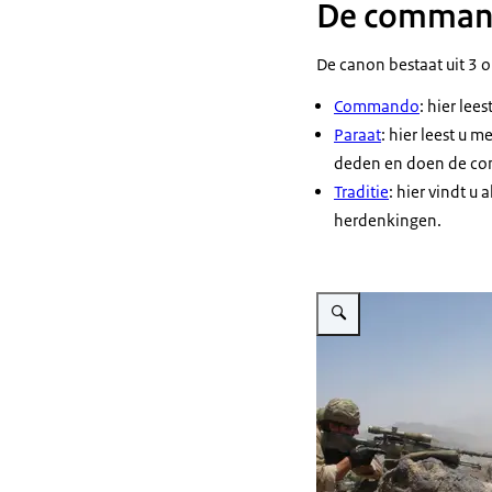
De commando
De canon bestaat uit 3 
Commando
: hier le
Paraat
: hier leest u 
deden en doen de c
Traditie
: hier vindt u
herdenkingen.
Vergroot afbeelding Comman