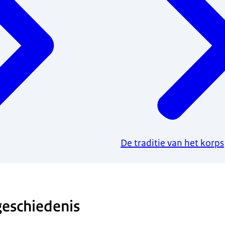
De traditie van het korps
iren van het Korps Commando Troepen marcheren.
geschiedenis