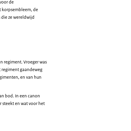
 voor de
het korpsembleem, de
 die ze wereldwijd
en regiment. Vroeger was
et regiment gaandeweg
regimenten, en van hun
aan bod. In een canon
r steekt en wat voor het