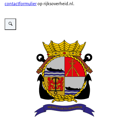
contactformulier
op rijksoverheid.nl.
Vergroot afbeelding Afbeelding van embleem Joost Dourleinkazerne (Texel)