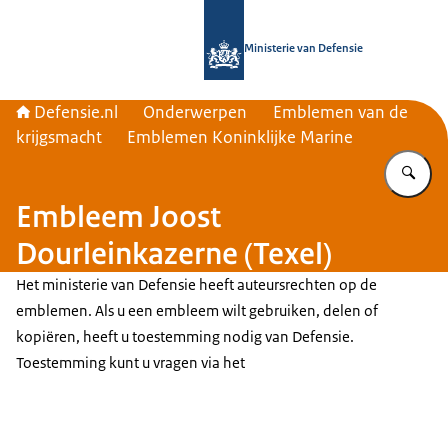
Naar de homepage van Defensie.nl
Ministerie van Defensie
Defensie.nl
Onderwerpen
Emblemen van de
krijgsmacht
Emblemen Koninklijke Marine
Vu
Embleem Joost
Dourleinkazerne (Texel)
Het ministerie van Defensie heeft auteursrechten op de
emblemen. Als u een embleem wilt gebruiken, delen of
kopiëren, heeft u toestemming nodig van Defensie.
Toestemming kunt u vragen via het