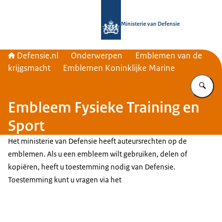
Naar de homepage van Defensie.nl
Ministerie van Defensie
Defensie.nl
Onderwerpen
Emblemen van de
krijgsmacht
Emblemen Koninklijke Marine
Vu
Embleem Fysieke Training en
Sport
Het ministerie van Defensie heeft auteursrechten op de
emblemen. Als u een embleem wilt gebruiken, delen of
kopiëren, heeft u toestemming nodig van Defensie.
Toestemming kunt u vragen via het