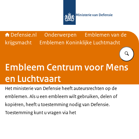
Naar de homepage van Defensie.nl
Ministerie van Defensie
Defensie.nl
Onderwerpen
Emblemen van de
krijgsmacht
Emblemen Koninklijke Luchtmacht
Vu
Embleem Centrum voor Mens
en Luchtvaart
Het ministerie van Defensie heeft auteursrechten op de
emblemen. Als u een embleem wilt gebruiken, delen of
kopiëren, heeft u toestemming nodig van Defensie.
Toestemming kunt u vragen via het