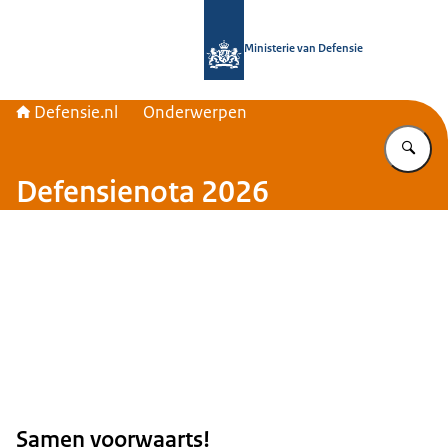
Naar de homepage van Defensie.nl
Ministerie van Defensie
Defensie.nl
Onderwerpen
Vu
Defensienota 2026
Samen voorwaarts!