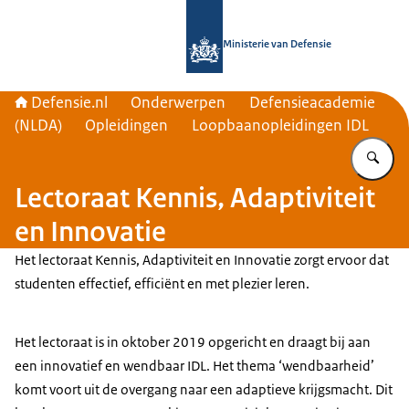
Naar de homepage van Defensie.nl
Ministerie van Defensie
Defensie.nl
Onderwerpen
Defensieacademie
(NLDA)
Opleidingen
Loopbaanopleidingen IDL
Vu
Lectoraat Kennis, Adaptiviteit
en Innovatie
Het lectoraat Kennis, Adaptiviteit en Innovatie zorgt ervoor dat
studenten effectief, efficiënt en met plezier leren.
Het lectoraat is in oktober 2019 opgericht en draagt bij aan
een innovatief en wendbaar IDL. Het thema ‘wendbaarheid’
komt voort uit de overgang naar een adaptieve krijgsmacht. Dit