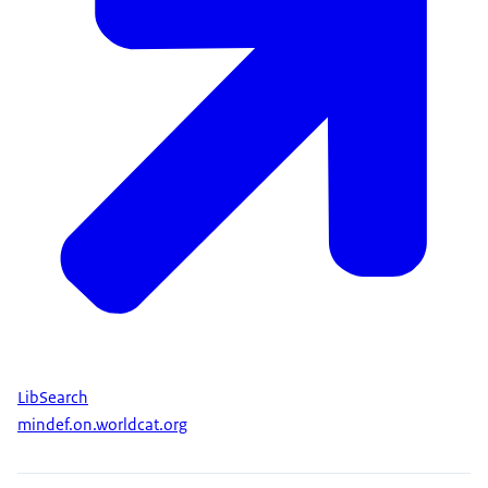
LibSearch
mindef.on.worldcat.org