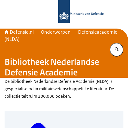
Naar de homepage van Defensie.nl
Ministerie van Defensie
Defensie.nl
Onderwerpen
Defensieacademie
(NLDA)
Vu
Bibliotheek Nederlandse
Defensie Academie
De bibliotheek Nederlandse Defensie Academie (NLDA) is
gespecialiseerd in militair wetenschappelijke literatuur. De
collectie telt ruim 200.000 boeken.