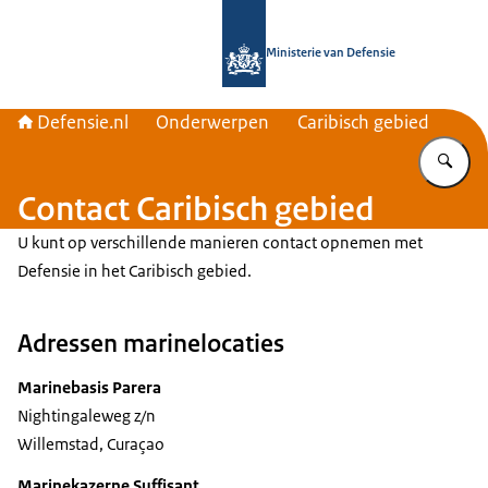
Naar de homepage van Defensie.nl
Ministerie van Defensie
Defensie.nl
Onderwerpen
Caribisch gebied
Vu
Contact Caribisch gebied
U kunt op verschillende manieren contact opnemen met
Defensie in het Caribisch gebied.
Adressen marinelocaties
Marinebasis Parera
Nightingale
weg z/n
Willemstad, Curaçao
Marinekazerne Suffisant