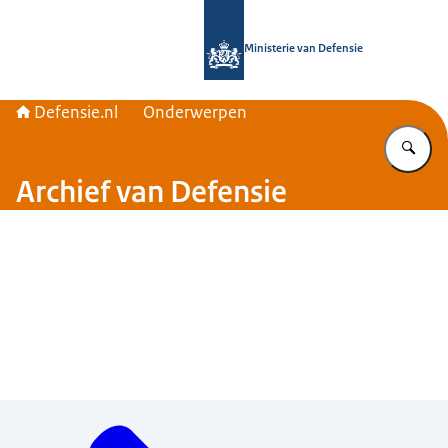
Naar de homepage van Defensie.nl
Ministerie van Defensie
Defensie.nl
Onderwerpen
Vu
Archief van Defensie
Menu