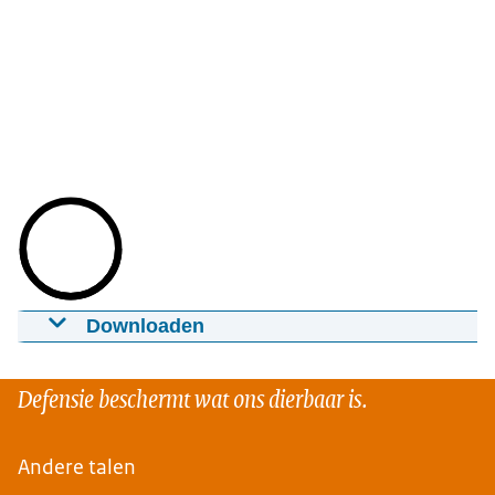
Downloaden
Functie-overdracht krijgsmachtadjudant
19-06-2026
01.46
mp4
115 MB
Defensie beschermt wat ons dierbaar is.
Download
Andere talen
Ondertiteling