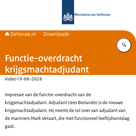
Naar de homepage van Defensie.nl
Ministerie van Defensie
Defensie.nl
Downloads
Vu
Functie-overdracht
krijgsmachtadjudant
Video
19-06-2026
Impressie van de functie-overdracht van de
krijgsmachtadjudant. Adjudant Cees Bielander is de nieuwe
krijgsmachtadjudant. Hij neemt de rol over van adjudant van
de mariniers Mark Veraart, die met functioneel leeftijdsontslag
gaat.