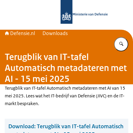
Naar de homepage van Defensie.nl
Ministerie van Defensie
Defensie.nl
Downloads
Vu
Terugblik van IT-tafel
Automatisch metadateren met
AI - 15 mei 2025
Terugblik van IT-tafel Automatisch metadateren met AI van 15
mei 2025. Lees wat het IT-bedrijf van Defensie (JIVC) en de IT-
markt bespraken.
Download:
Terugblik van IT-tafel Automatisch