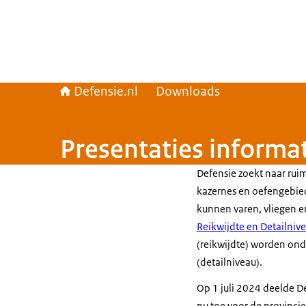
Defensie.nl
Downloads
Presentaties informa
Defensie zoekt naar rui
kazernes en oefengebied
kunnen varen, vliegen e
Reikwijdte en Detailniv
(reikwijdte) worden ond
(detailniveau).
Op 1 juli 2024 deelde D
nu toe voor de provinci