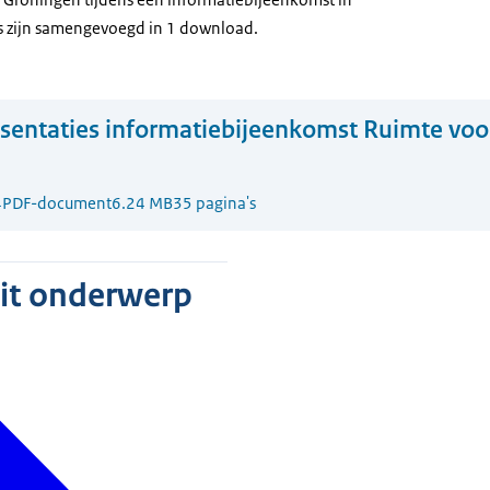
s zijn samengevoegd in 1
download
.
sentaties informatiebijeenkomst Ruimte voo
4
PDF-document
6.24 MB
35 pagina's
dit onderwerp