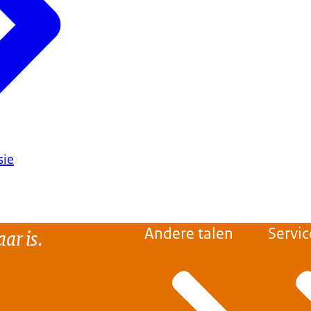
sie
ar is.
Andere talen
Servic