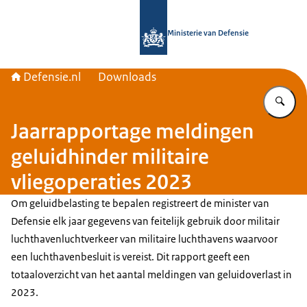
Naar de homepage van Defensie.nl
Ministerie van Defensie
Defensie.nl
Downloads
Vu
Jaarrapportage meldingen
geluidhinder militaire
vliegoperaties 2023
Om geluidbelasting te bepalen registreert de minister van
Defensie elk jaar gegevens van feitelijk gebruik door militair
luchthavenluchtverkeer van militaire luchthavens waarvoor
een luchthavenbesluit is vereist. Dit rapport geeft een
totaaloverzicht van het aantal meldingen van geluidoverlast in
2023.