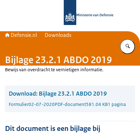
Naar de homepage van Defensie.nl
Ministerie van Defensie
Defensie.nl
Downloads
Vu
Bijlage 23.2.1 ABDO 2019
Bewijs van overdracht te vernietigen informatie.
Download:
Bijlage 23.2.1 ABDO 2019
Formulier
02-07-2020
PDF-document
581.04 KB
1 pagina
Dit document is een bijlage bij