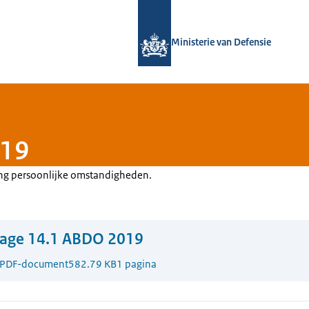
Naar de homepage van Defensie.nl
Ministerie van Defensie
019
ing persoonlijke omstandigheden.
lage 14.1 ABDO 2019
PDF-document
582.79 KB
1 pagina