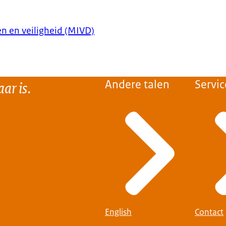
gen en veiligheid (MIVD)
ar is.
Andere talen
Servic
English
Contact