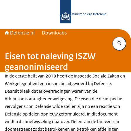
Naar de homepage van Defensie.nl
Ministerie van Defensie
Defensie.nl
Downloads
Vu
Eisen tot naleving ISZW
geanonimiseerd
In de eerste helft van 2018 heeft de Inspectie Sociale Zaken en
Werkgelegenheid een inspectie uitgevoerd bij Defensie.
Daaruit bleek dat er overtredingen waren van de
Arbeidsomstandighedenwetgeving. De eisen die de inspectie
vervolgens aan Defensie wilde stellen zijn na een reactie van
Defensie op delen opnieuw geformuleerd. In dit document
vindt u de briefwisseling daarover. Delen van de brieven zijn
doorgestreept zodat betrokkenen en betrokken afdelingen