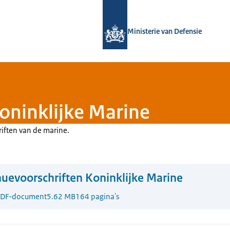
Naar de homepage van Defensie.nl
Ministerie van Defensie
oninklijke Marine
riften van de marine.
uevoorschriften Koninklijke Marine
DF-document
5.62 MB
164 pagina's