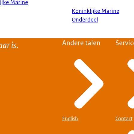
jke Marine
Koninklijke Marine
Onderdeel
ar is.
Andere talen
Servic
English
Contact