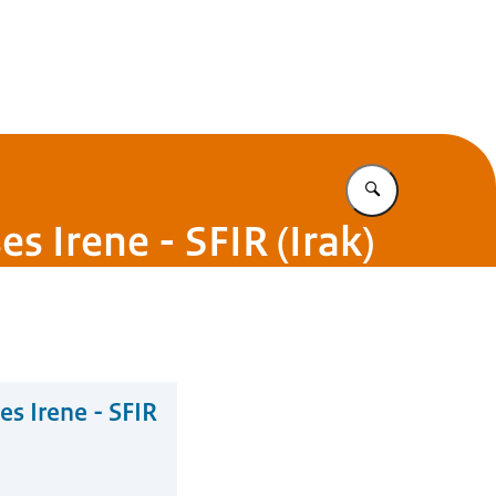
Vul in wat u z
s Irene - SFIR (Irak)
es Irene - SFIR