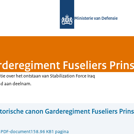
Naar de homepage van Defensie.nl
Ministerie van Defensie
deregiment Fuseliers Prinse
tie over het ontstaan van
Stabilization Force Iraq
nd aan deelnam.
torische canon Garderegiment Fuseliers Prins
4
PDF-document
158.96 KB
1 pagina