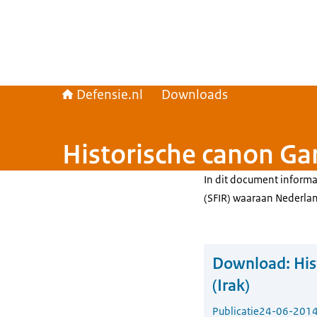
Defensie.nl
Downloads
Historische canon Gar
In dit document informa
(SFIR) waaraan Nederla
Download:
His
(Irak)
Publicatie
24-06-201