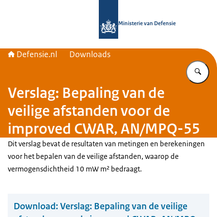
Naar de homepage van Defensie.nl
Ministerie van Defensie
Defensie.nl
Downloads
Vu
Verslag: Bepaling van de
veilige afstanden voor de
improved CWAR, AN/MPQ-55
Dit verslag bevat de resultaten van metingen en berekeningen
voor het bepalen van de veilige afstanden, waarop de
vermogensdichtheid 10 mW m² bedraagt.
Download:
Verslag: Bepaling van de veilige