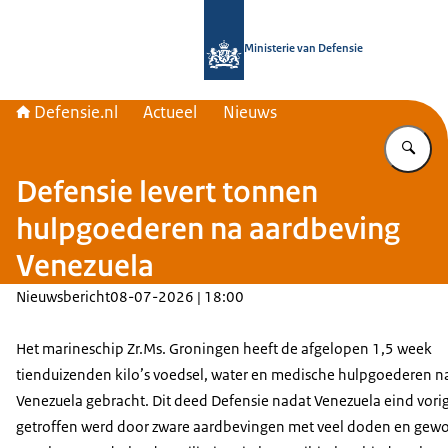
Naar de homepage van Defensie.nl
Ministerie van Defensie
Defensie.nl
Actueel
Nieuws
Vu
Defensie levert tonnen
hulpgoederen na aardbeving
Venezuela
Nieuwsbericht
08-07-2026 | 18:00
Het marineschip Zr.Ms. Groningen heeft de afgelopen 1,5 week
tienduizenden kilo’s voedsel, water en medische hulpgoederen n
Venezuela gebracht. Dit deed Defensie nadat Venezuela eind vor
getroffen werd door zware aardbevingen met veel doden en gew