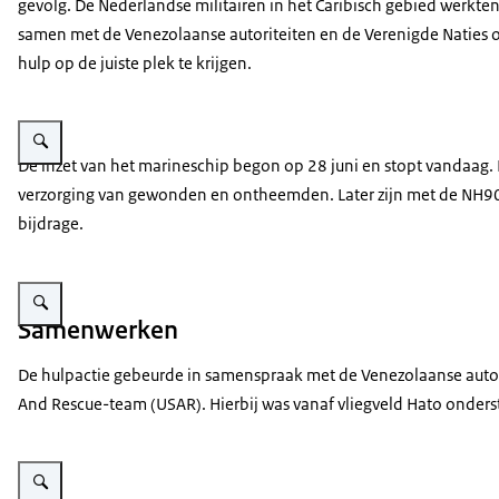
gevolg. De Nederlandse militairen in het Caribisch gebied werkte
samen met de Venezolaanse autoriteiten en de Verenigde Naties
hulp op de juiste plek te krijgen.
Vergroot afbeelding Ravage in Venezuela na een aardbeving.
De inzet van het marineschip begon op 28 juni en stopt vandaag.
verzorging van gewonden en ontheemden. Later zijn met de NH90-
bijdrage.
Vergroot afbeelding Militairen verplaatsen kratten met water van een schip
Samenwerken
De hulpactie gebeurde in samenspraak met de Venezolaanse autori
And Rescue-team
(USAR). Hierbij was vanaf vliegveld Hato onder
Vergroot afbeelding Helikopter stijgt op, militairen zetten zich schrap.