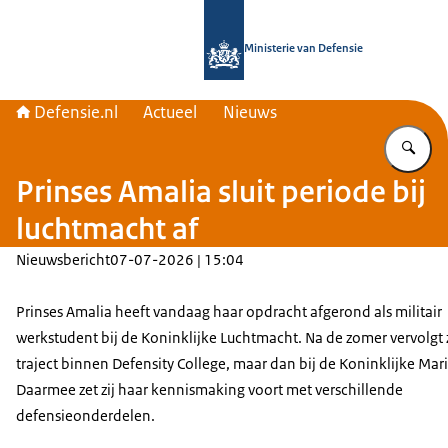
Naar de homepage van Defensie.nl
Ministerie van Defensie
Defensie.nl
Actueel
Nieuws
Vu
Prinses Amalia sluit periode bij
luchtmacht af
Nieuwsbericht
07-07-2026 | 15:04
Prinses Amalia heeft vandaag haar opdracht afgerond als militair
werkstudent bij de Koninklijke Luchtmacht. Na de zomer vervolgt z
traject binnen
Defensity College,
maar dan bij de Koninklijke Mar
Daarmee zet zij haar kennismaking voort met verschillende
defensieonderdelen.