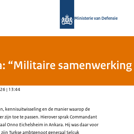
Naar de homepage van Defensie.nl
Ministerie van Defensie
a: “Militaire samenwerking
26 | 13:44
n, kennisuitwisseling en de manier waarop de
ler zijn toe te passen. Hierover sprak Commandant
raal Onno Eichelsheim in Ankara. Hij was daar voor
 zijn Turkse ambtgenoot generaal Selçuk