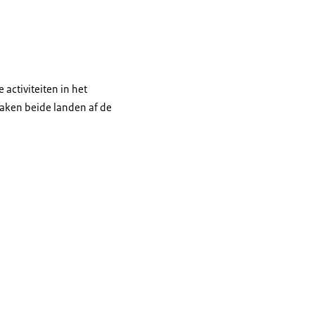
activiteiten in het
raken beide landen af de
en Nederlandse en Turkse vlag. Aan weerszijden zitten ook militairen.