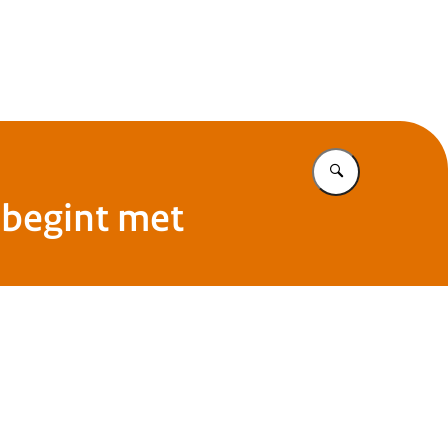
Vul in wat u z
 begint met