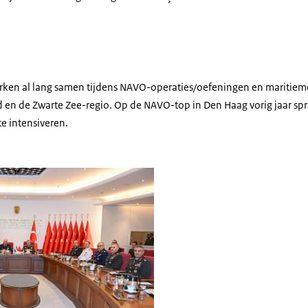
al Onno Eichelsheim en Turkse ambtgenoot inspecteren de troepen.
rken al lang samen tijdens NAVO-operaties/oefeningen en maritieme 
en de Zwarte Zee-regio. Op de NAVO-top in Den Haag vorig jaar sp
e intensiveren.
al Onno Eichelsheim en Turkse ambtgenoot aan kop van u-vormige tafel voor e