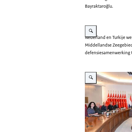
Bayraktaroğlu.
Vergroot afbeelding Genera
Nederland en Turkije we
Middellandse Zeegebied 
defensiesamenwerking t
Vergroot afbeelding Genera