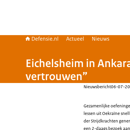
Defensie.nl
Actueel
Nieuws
Eichelsheim in Ankar
vertrouwen”
Nieuwsbericht
06-07-20
Gezamenlijke oefeninge
lessen uit Oekraïne snel
der Strijdkrachten gene
een 2-daags bezoek aan