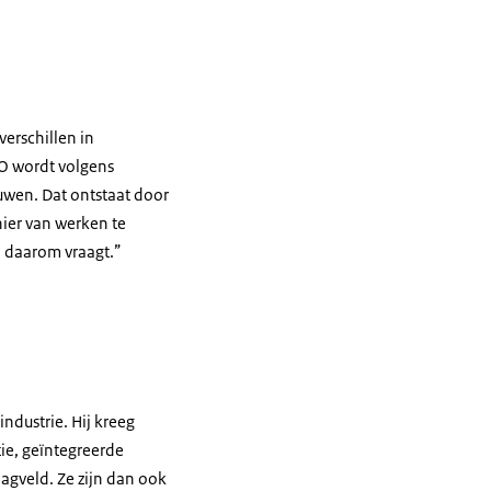
erschillen in
VO wordt volgens
ouwen. Dat ontstaat door
nier van werken te
d daarom vraagt.”
r hen staat een prototype wapen.
ndustrie. Hij kreeg
ie, geïntegreerde
agveld. Ze zijn dan ook