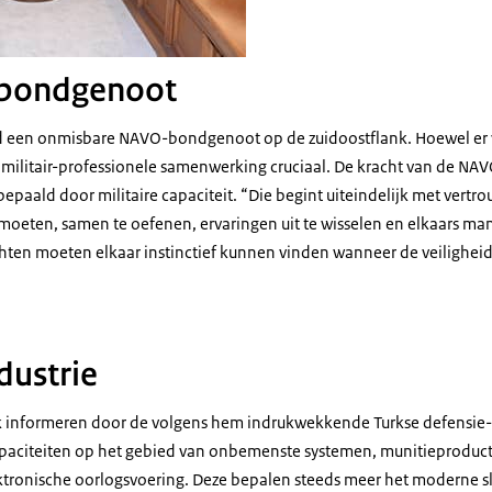
 bondgenoot
nd een onmisbare NAVO-bondgenoot op de zuidoostflank. Hoewel er v
 de militair-professionele samenwerking cruciaal. De kracht van de NA
bepaald door militaire capaciteit. “Die begint uiteindelijk met vertr
tmoeten, samen te oefenen, ervaringen uit te wisselen en elkaars ma
ten moeten elkaar instinctief kunnen vinden wanneer de veilighei
al Onno Eichelsheim spreekt met Turkse medewerkers defensie-industrie. Voo
dustrie
ok informeren door de volgens hem indrukwekkende Turkse defensie-i
apaciteiten op het gebied van onbemenste systemen, munitieproduct
ktronische oorlogsvoering. Deze bepalen steeds meer het moderne sl