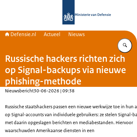
Naar de homepage van Defensie.nl
Ministerie van Defensie
Defensie.nl
Actueel
Nieuws
Vu
Russische hackers richten zich
op Signal-backups via nieuwe
phishing-methode
Nieuwsbericht
30-06-2026 | 09:38
Russische staatshackers passen een nieuwe werkwijze toe in hun 
op Signal-accounts van individuele gebruikers: ze stelen Signal-
met daarin opgeslagen berichten en mediabestanden. Hiervoor
waarschuwden Amerikaanse diensten in een