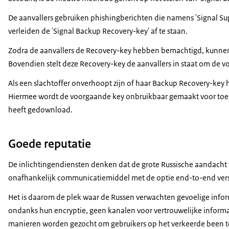
De aanvallers gebruiken phishingberichten die namens '
Signal Su
verleiden de '
Signal Backup Recovery-key
' af te staan.
Zodra de aanvallers de
Recovery-key
hebben bemachtigd, kunnen z
Bovendien stelt deze Recovery-key de aanvallers in staat om de v
Als een slachtoffer onverhoopt zijn of haar Backup
Recovery-key
h
Hiermee wordt de voorgaande
key
onbruikbaar gemaakt voor toek
heeft gedownload.
Goede reputatie
De inlichtingendiensten denken dat de grote Russische aandacht v
onafhankelijk communicatiemiddel met de optie end-to-end versl
Het is daarom de plek waar de Russen verwachten gevoelige inform
ondanks hun encryptie, geen kanalen voor vertrouwelijke informat
manieren worden gezocht om gebruikers op het verkeerde been te