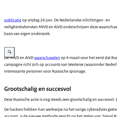
publicatie
op vrijdag 26 juni. De Nederlandse inlichtingen- en
veiligheidsdiensten MIVD en AIVD onderschrijven deze waarschu
basis van eigen onderzoek.
Vergroot afbeelding Computerscherm.
De MIVD en AIVD
waarschuwden
op 9 maart voor het eerst dat Ru
campagne richt zich op accounts van Westerse (waaronder Nederl
interessante personen voor Russische spionage.
Grootschalig en succesvol
Deze Russische actie is nog steeds zeer grootschalig en succesvo
De hackers hebben hun werkwijze na het vorige cyberadvies geëvol
account, is de nieuwe methode gericht op het stelen van '
Signal 