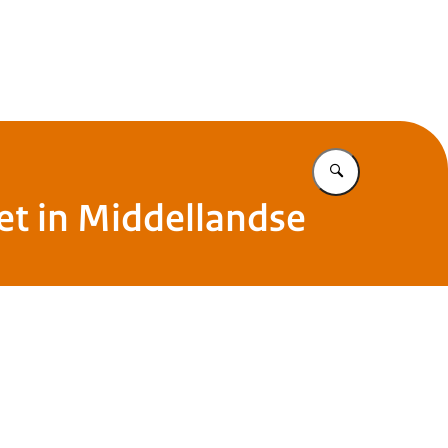
Vul in wat u z
et in Middellandse