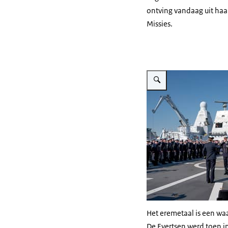
ontving vandaag uit haa
Missies.
Vergroot afbeelding Medaill
Het eremetaal is een wa
De Evertsen werd toen in