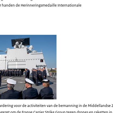
r handen de Herinneringsmedaille Internationale
e-uitreiking op de Zr.Ms. Evertsen
ardering voor de activiteiten van de bemanning in de Middellandse 
gezet om de Franse Carrier Strike Group tegen drones en raketten in 