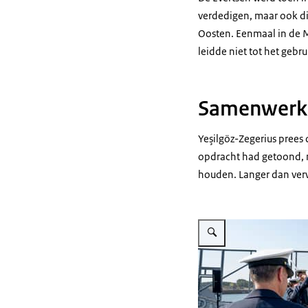
verdedigen, maar ook d
Oosten. Eenmaal in de M
leidde niet tot het gebr
Samenwerk
Yeşilgöz-Zegerius prees
opdracht had getoond, m
houden. Langer dan verw
Vergroot afbeelding Minist