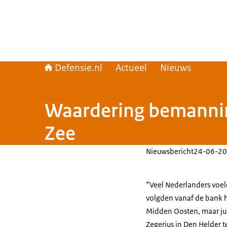
Defensie.nl
Actueel
Nieuws
Waardering bemanning
Zee
Nieuwsbericht
24-06-20
“Veel Nederlanders voeld
volgden vanaf de bank h
Midden Oosten, maar jull
Zegerius in Den Helder 