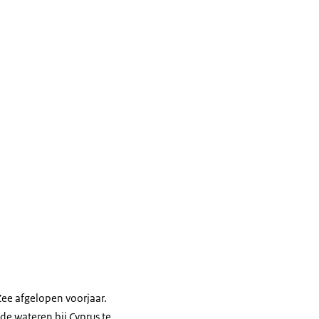
Zee afgelopen voorjaar.
de wateren bij Cyprus te