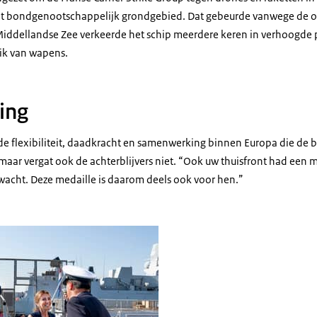
it bondgenootschappelijk grondgebied. Dat gebeurde vanwege de o
iddellandse Zee verkeerde het schip meerdere keren in verhoogde p
uik van wapens.
ing
 de flexibiliteit, daadkracht en samenwerking binnen Europa die de
aar vergat ook de achterblijvers niet. “Ook uw thuisfront had een m
acht. Deze medaille is daarom deels ook voor hen.”
er begroet de bemanning van de Evertsen