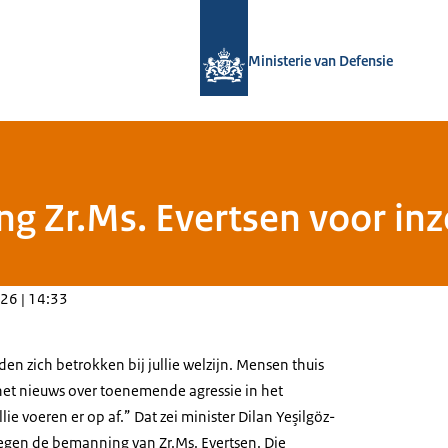
Naar de homepage van Defensie.nl
Ministerie van Defensie
 Zr.Ms. Evertsen voor inz
26 | 14:33
en zich betrokken bij jullie welzijn. Mensen thuis
et nieuws over toenemende agressie in het
ie voeren er op af.” Dat zei minister Dilan Yeşilgöz-
tegen de bemanning van Zr.Ms. Evertsen. Die