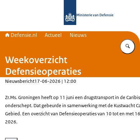
Naar de homepage van Defensie.nl
Ministerie van Defensie
Defensie.nl
Actueel
Nieuws
Vu
Weekoverzicht
Defensieoperaties
Nieuwsbericht
17-06-2026 | 12:00
Zr.Ms. Groningen heeft op 11 juni een drugstransport in de Caribi
onderschept. Dat gebeurde in samenwerking met de Kustwacht Ca
Gebied. Een overzicht van Defensieoperaties van 10 tot en met 16
2026.
Vergroot afbeelding Archieffoto van de Zr.Ms. Groningen