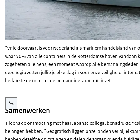
“Vrije doorvaart is voor Nederland als maritiem handelsland van 
waar 50% van alle containers in de Rotterdamse haven vandaan ko
zogeheten alle hens, een moment waarop alle bemanningsleden
deze regio zetten jullie je elke dag in voor onze veiligheid, inter
bedankte de minister de bemanning voor hun inzet.
Vergroot afbeelding Beide ministers lopen langs Japanse mariniers.
Samenwerken
Tijdens de ontmoeting met haar Japanse collega, benadrukte Yeşi
belangen hebben. “Geografisch liggen onze landen ver bij elkaar 
hebben dezelfde opvattingen en delen de zorgen over de huidige 