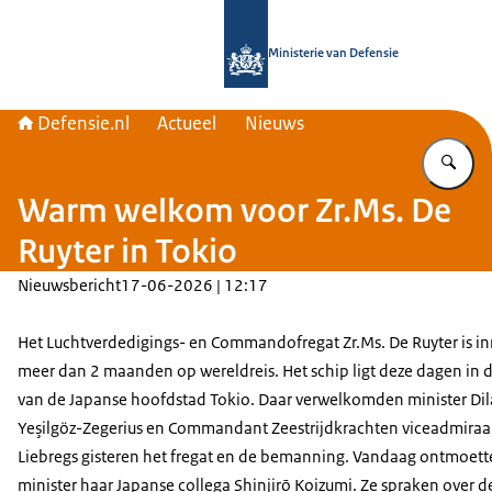
Naar de homepage van Defensie.nl
Ministerie van Defensie
Defensie.nl
Actueel
Nieuws
Vu
Warm welkom voor Zr.Ms. De
Ruyter in Tokio
Nieuwsbericht
17-06-2026 | 12:17
Het Luchtverdedigings- en Commandofregat Zr.Ms. De Ruyter is i
meer dan 2 maanden op wereldreis. Het schip ligt deze dagen in 
van de Japanse hoofdstad Tokio. Daar verwelkomden minister Di
Yeşilgöz-Zegerius en Commandant Zeestrijdkrachten viceadmiraa
Liebregs gisteren het fregat en de bemanning. Vandaag ontmoett
minister haar Japanse collega Shinjirō Koizumi. Ze spraken over d