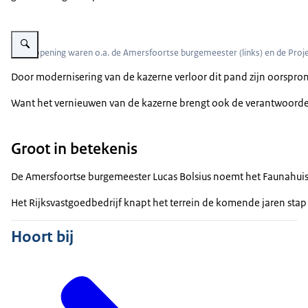
Vergroot afbeelding 3 mannen voor een Faunahuisje. Ze houden groot bord
Bij de opening waren o.a. de Amersfoortse burgemeester (links) en de P
Door modernisering van de kazerne verloor dit pand zijn oorspron
Want het vernieuwen van de kazerne brengt ook de verantwoordeli
Groot in betekenis
De Amersfoortse burgemeester Lucas Bolsius noemt het Faunahuis 
Het Rijksvastgoedbedrijf knapt het terrein de komende jaren stap v
Hoort bij