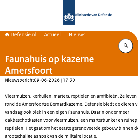
Naar de homepage van Defensie.nl
Ministerie van Defensie
Defensie.nl
Actueel
Nieuws
Vu
Faunahuis op kazerne
Amersfoort
Nieuwsbericht
09-06-2026 | 17:30
Vleermuizen, kerkuilen, marters, reptielen en amfibieën. Ze leven
rond de Amersfoortse Bernardkazerne. Defensie biedt de dieren 
vandaag ook plek in een eigen Faunahuis. Daarin onder meer
dakbeschotkasten voor vleermuizen, een marterbunker en ruïnep
reptielen. Het gaat om het eerste gerenoveerde gebouw binnen d
grootschalige aanpak van de militaire locatie.