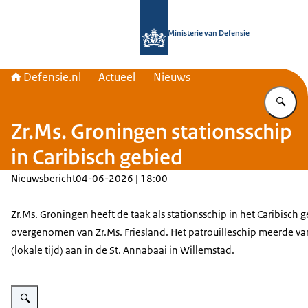
Naar de homepage van Defensie.nl
Ministerie van Defensie
Defensie.nl
Actueel
Nieuws
Vu
Zr.Ms. Groningen stationsschip
in Caribisch gebied
Nieuwsbericht
04-06-2026 | 18:00
Zr.Ms. Groningen heeft de taak als stationsschip in het Caribisch 
overgenomen van Zr.Ms. Friesland. Het patrouilleschip meerde v
(lokale tijd) aan in de St. Annabaai in Willemstad.
Vergroot afbeelding Een schip vaart de baan van Curacao binnen.