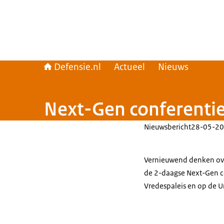
Defensie.nl
Actueel
Nieuws
Next-Gen conferentie:
Nieuwsbericht
28-05-20
Vernieuwend denken over
de 2-daagse Next-Gen co
Vredespaleis en op de U