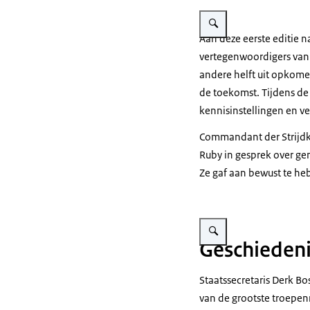
Vergroot afbeelding De staa
Aan deze eerste editie 
vertegenwoordigers van 
andere helft uit opkome
de toekomst. Tijdens de
kennisinstellingen en ve
Commandant der Strijdkr
Ruby in gesprek over gen
Ze gaf aan bewust te h
Vergroot afbeelding Eichels
Geschiedeni
Staatssecretaris Derk Bo
van de grootste troepenm