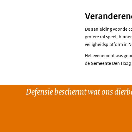
Veranderend
De aanleiding voor de c
grotere rol speelt binne
veiligheidsplatform in 
Het evenement was georg
de Gemeente Den Haag e
Defensie beschermt wat ons dierba