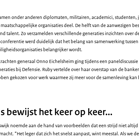
tssecretaris houdt een toespraak.
namen onder anderen diplomaten, militairen, academici, studenten, 
maatschappelijke organisaties deel. De helft van de aanwezigen bes
nd talent. Zo verzamelden verschillende generaties inzichten over d
 conferentie werd duidelijk dat het belang van samenwerking tussen 
iligheidsorganisaties belangrijker wordt.
achten generaal Onno Eichelsheim ging tijdens een paneldiscussie
eraties bij Defensie. Ruby vertelde over haar overstap van de banke
ebben gekozen voor werk waarmee zij meer voor de samenleving kan
heim en zijn dochter zitten op het podium.
s bewijst het keer op keer…
swijk noemde aan de hand van voorbeelden dat een strijd niet altijd 
acht. “Het leger dat zich het snelst aanpast, wint meestal. Als we d