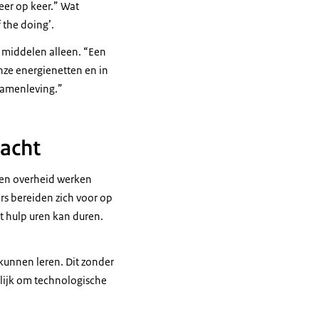
eer op keer.” Wat
f the doing’.
 middelen alleen. “Een
nze energienetten en in
 samenleving.”
racht
 en overheid werken
ers bereiden zich voor op
t hulp uren kan duren.
 kunnen leren. Dit zonder
lijk om technologische