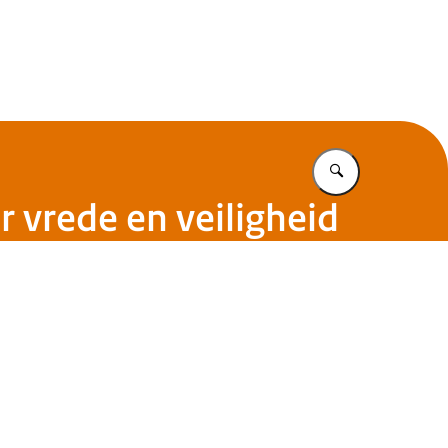
Vul in wat u z
r vrede en veiligheid