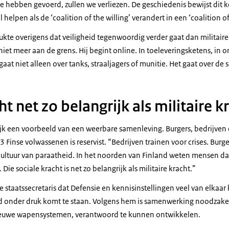
e hebben gevoerd, zullen we verliezen. De geschiedenis bewijst dit k
l helpen als de ‘coalition of the willing’ verandert in een ‘coalition o
e overigens dat veiligheid tegenwoordig verder gaat dan militaire
et meer aan de grens. Hij begint online. In toeleveringsketens, in o
gaat niet alleen over tanks, straaljagers of munitie. Het gaat over de
ht net zo belangrijk als militaire k
ijk een voorbeeld van een weerbare samenleving. Burgers, bedrijven
 Finse volwassenen is reservist. “Bedrijven trainen voor crises. Burg
 cultuur van paraatheid. In het noorden van Finland weten mensen da
Die sociale kracht is net zo belangrijk als militaire kracht.”
staatssecretaris dat Defensie en kennisinstellingen veel van elkaar
d onder druk komt te staan. Volgens hem is samenwerking noodzake
 nieuwe wapensystemen, verantwoord te kunnen ontwikkelen.