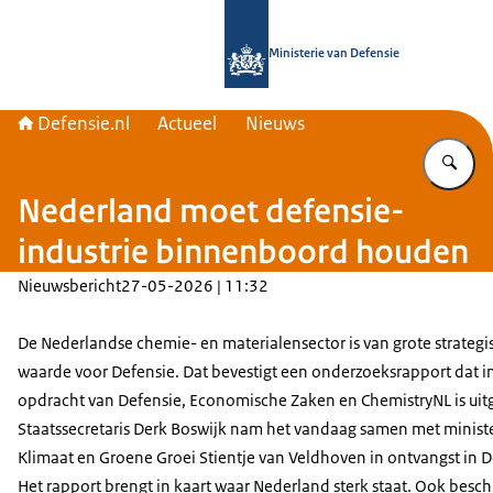
Naar de homepage van Defensie.nl
Ministerie van Defensie
Defensie.nl
Actueel
Nieuws
Vu
Nederland moet defensie-
industrie binnenboord houden
Nieuwsbericht
27-05-2026 | 11:32
De Nederlandse chemie- en materialensector is van grote strategi
waarde voor Defensie. Dat bevestigt een onderzoeksrapport dat i
opdracht van Defensie, Economische Zaken en
ChemistryNL
is ui
Staatssecretaris Derk Boswijk nam het vandaag samen met minist
Klimaat en Groene Groei Stientje van Veldhoven in ontvangst in 
Het rapport brengt in kaart waar Nederland sterk staat. Ook beschr