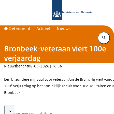
Naar de homepage van Defensie.nl
Ministerie van Defensie
Defensie.nl
Actueel
Nieuws
Vu
Bronbeek-veteraan viert 100e
verjaardag
Nieuwsbericht
08-05-2026 | 16:36
Een bijzondere mijlpaal voor veteraan Jan de Bruin. Hij viert vanda
e
100
verjaardag op het Koninklijk Tehuis voor Oud-Militairen e
Bronbeek.
Vergroot afbeelding De heer De Bruin zittend in een stoel
100-jarige veteraan Jan de Bruin