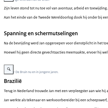
Zijn leven stond tot nu toe vol van avontuur, arbeid en toewijdi
Aan het einde van de Tweede Wereldoorlog dook hij onder bij een
Spanning en schermutselingen
Na de bevrijding werd Jan opgeroepen voor dienstplicht in het toe
Hoewel hij geen directe gevechtsacties meemaakte, ervoer hij wel
Vergroot afbeelding Een foto van de heer De Bruin nu en een zwart-wit foto 
De heer De Bruin nu en in jongere jaren.
Brazilië
Terug in Nederland trouwde Jan met een verpleegster aan wie hij al
Jan werkte als tekenaar en werkvoorbereider bij een scheepswerf, 