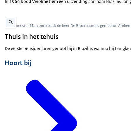
In 1966 bood Verolme hem een uitzending aan naar Brazilië. Jan g
Vergroot afbeelding Burgemeester Marcouch biedt de heer De Bruin nam
Burgemeester Marcouch biedt de heer De Bruin namens gemeente Arnhem
Thuis in het tehuis
De eerste pensioenjaren genoot hij in Brazilië, waarna hij terug
Hoort bij