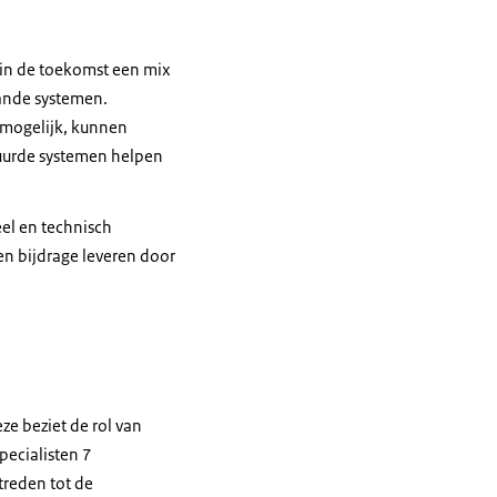
 in de toekomst een mix
ande systemen.
 mogelijk, kunnen
uurde systemen helpen
el en technisch
een bijdrage leveren door
e beziet de rol van
ecialisten 7
treden tot de