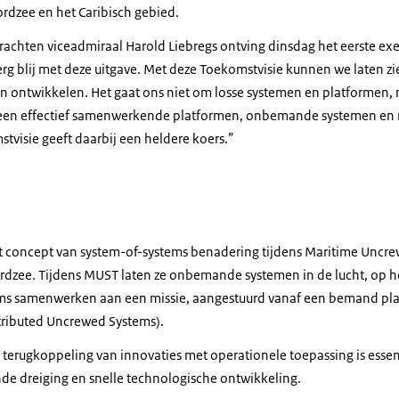
dzee en het Caribisch gebied.
chten viceadmiraal Harold Liebregs ontving dinsdag het eerste ex
rg blij met deze uitgave. Met deze Toekomstvisie kunnen we laten zi
en ontwikkelen. Het gaat ons niet om losse systemen en platformen
leen effectief samenwerkende platformen, onbemande systemen en
tvisie geeft daarbij een heldere koers.”
et concept van
system-of-systems
benadering tijdens
Maritime Uncrew
rdzee. Tijdens MUST laten ze onbemande systemen in de lucht, op h
ems
samenwerken aan een missie, aangestuurd vanaf een bemand pla
stributed Uncrewed Systems
).
e terugkoppeling van innovaties met operationele toepassing is essent
e dreiging en snelle technologische ontwikkeling.