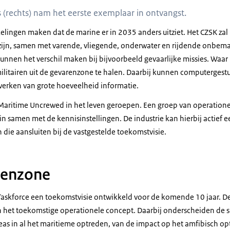
 (rechts) nam het eerste exemplaar in ontvangst.
lingen maken dat de marine er in 2035 anders uitziet. Het CZSK zal
 zijn, samen met varende, vliegende, onderwater en rijdende onbem
en het verschil maken bij bijvoorbeeld gevaarlijke missies. Waar
itairen uit de gevarenzone te halen. Daarbij kunnen computergest
rwerken van grote hoeveelheid informatie.
 Maritime Uncrewed
in het leven geroepen. Een groep van operatione
in samen met de kennisinstellingen. De industrie kan hierbij actief 
die aansluiten bij de vastgestelde toekomstvisie.
renzone
Taskforce
een toekomstvisie ontwikkeld voor de komende 10 jaar. Dez
het toekomstige operationele concept. Daarbij onderscheiden de sp
eas
in al het maritieme optreden, van de impact op het amfibisch op