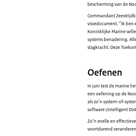
bescherming van de Noor
Commandant Zeestrijdkra
visiedocument. “Ik ben e
Koninklijke Marine will
systems
benadering. Al
slagkracht. Deze Toekoms
Oefenen
In juni test de marine h
een oefening op de Noo
als zo’n
system-of-syst
software (
Intelligent Di
Zo’n snelle en effectiev
voortdurend veranderend