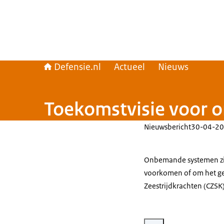
Defensie.nl
Actueel
Nieuws
Toekomstvisie voor 
Nieuwsbericht
30-04-20
Onbemande systemen zij
voorkomen of om het g
Zeestrijdkrachten (CZSK
Vergroot afbeelding Overhan