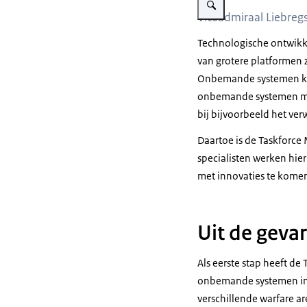
Viceadmiraal Liebregs
Technologische ontwikke
van grotere platformen
Onbemande systemen kunn
onbemande systemen mil
bij bijvoorbeeld het ve
Daartoe is de
Taskforce
specialisten werken hier
met innovaties te komen 
Uit de geva
Als eerste stap heeft de
onbemande systemen in 
verschillende
warfare ar