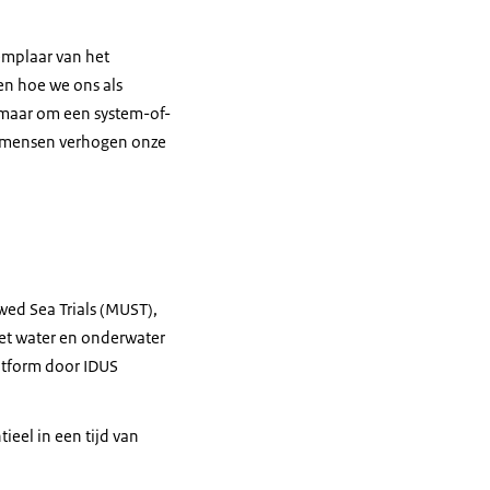
emplaar van het
en hoe we ons als
, maar om een
system-of-
 mensen verhogen onze
ed Sea Trials
(MUST),
et water en onderwater
tform door IDUS
ieel in een tijd van