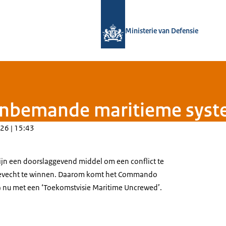
Naar de homepage van Defensie.nl
Ministerie van Defensie
onbemande maritieme sys
26 | 15:43
n een doorslaggevend middel om een conflict te
evecht te winnen. Daarom komt het Commando
) nu met een ‘Toekomstvisie
Maritime Uncrewed
’.
diging van een publicatie.