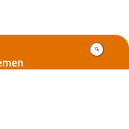
Vul in wat u z
temen