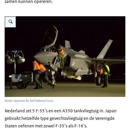
samen kunnen opereren.
Vergroot afbeelding Militairen in gekleurde hesjes lopen in de buurt van een
Beeld: Japanese Air Self Defense Force.
Nederland zet 5 F-35’s en een A330 tankvliegtuig in. Japan
gebruikt hetzelfde type gevechtsvliegtuig en de Verenigde
Staten oefenen met zowel F-35’s als F-16’s.