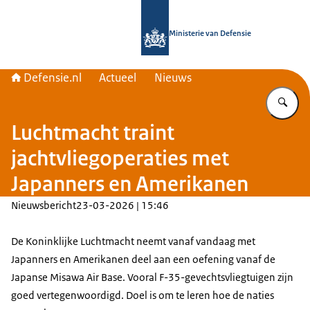
Naar de homepage van Defensie.nl
Ministerie van Defensie
Defensie.nl
Actueel
Nieuws
Vu
Luchtmacht traint
jachtvliegoperaties met
Japanners en Amerikanen
Nieuwsbericht
23-03-2026 | 15:46
De Koninklijke Luchtmacht neemt vanaf vandaag met
Japanners en Amerikanen deel aan een oefening vanaf de
Japanse Misawa Air Base. Vooral F-35-gevechtsvliegtuigen zijn
goed vertegenwoordigd. Doel is om te leren hoe de naties