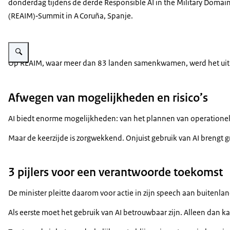
donderdag tijdens de derde
Responsible AI in the Military Domai
(REAIM)‑Summit
in
A Coruña
, Spanje.
Vergroot afbeelding Minister Brekelmans staat op het podium en houdt een
Op REAIM, waar meer dan 83 landen samenkwamen, werd het u
Afwegen van mogelijkheden en risico’s
AI biedt enorme mogelijkheden: van het plannen van operationele 
Maar de keerzijde is zorgwekkend. Onjuist gebruik van AI brengt
3 pijlers voor een verantwoorde toekomst
De minister pleitte daarom voor actie in zijn speech aan buitenla
Als eerste moet het gebruik van AI betrouwbaar zijn. Alleen dan k