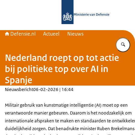
Naar de homepage van Defensie.nl
Ministerie van Defensie
Defensie.nl
Actueel
Nieuws
Vu
Nederland roept op tot actie
bij politieke top over AI in
Spanje
Nieuwsbericht
06-02-2026 | 16:44
Militair gebruik van kunstmatige intelligentie (AI) moet op een
verantwoorde manier gebeuren. Daarom is het noodzakelijk om
internationale afspraken te maken en standaarden te ontwikkele
duidelijkheid zorgen. Dat benadrukte minister Ruben Brekelmans