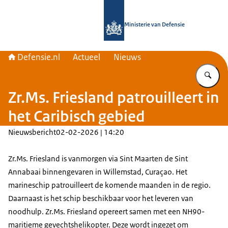
Naar de homepage van Defensie.nl
Ministerie van Defensie
Defensie.nl
Actueel
Nieuws
Vu
Zr.Ms. Friesland patrouilleert in
het Caribisch gebied
Nieuwsbericht
02-02-2026 | 14:20
Zr.Ms. Friesland is vanmorgen via Sint Maarten de Sint
Annabaai binnengevaren in Willemstad, Curaçao. Het
marineschip patrouilleert de komende maanden in de regio.
Daarnaast is het schip beschikbaar voor het leveren van
noodhulp. Zr.Ms. Friesland opereert samen met een NH90-
maritieme gevechtshelikopter. Deze wordt ingezet om