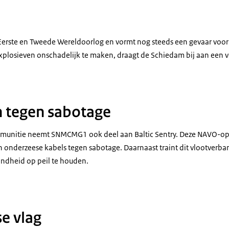
 op de kade zwaaien naar de bemanning op het schip.
 Eerste en Tweede Wereldoorlog en vormt nog steeds een gevaar voor d
xplosieven onschadelijk te maken, draagt de Schiedam bij aan een vei
an en een vrouw op de kade zwaaien naar de bemanning van het schip.
 tegen sabotage
n munitie neemt SNMCMG1
ook deel aan Baltic Sentry. Deze NAVO-op
n onderzeese kabels tegen sabotage. Daarnaast traint dit vlootverb
ndheid op peil te houden.
mbleem van Zr.Ms. Schiedam op een uniform.
e vlag