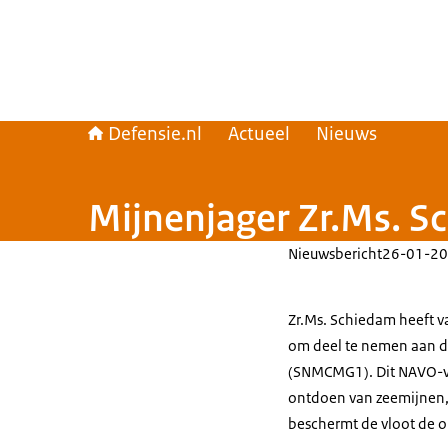
Defensie.nl
Actueel
Nieuws
Mijnenjager Zr.Ms. S
Nieuwsbericht
26-01-20
Zr.Ms. Schiedam heeft 
om deel te nemen aan d
(SNMCMG1). Dit NAVO-vl
ontdoen van zeemijnen,
beschermt de vloot de on