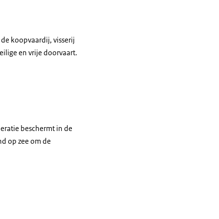
e koopvaardij, visserij
lige en vrije doorvaart.
eratie beschermt in de
and op zee om de