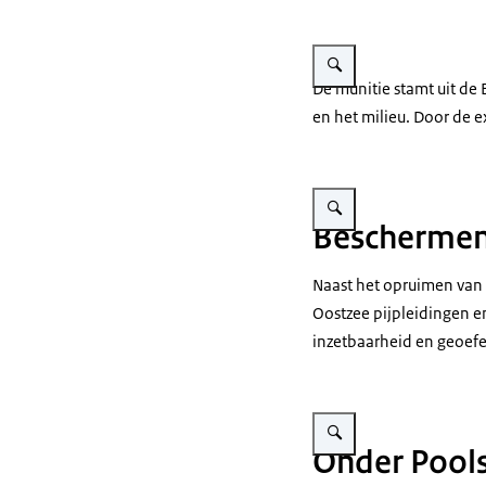
Vergroot afbeelding Mensen
De
munitie stamt uit de
en het milieu. Door de e
Vergroot afbeelding Een m
Beschermen
Naast het opruimen va
Oostzee pijpleidingen e
inzetbaarheid en geoefe
Vergroot afbeelding Het e
Onder Pools