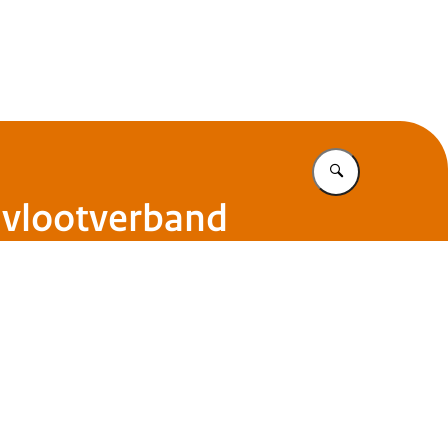
Vul in wat u z
-vlootverband