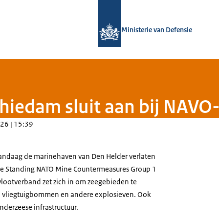
Naar de homepage van Defensie.nl
Ministerie van Defensie
chiedam sluit aan bij NAVO
26 | 15:39
vandaag de marinehaven van Den Helder verlaten
e Standing NATO Mine Countermeasures Group 1
ootverband zet zich in om zeegebieden te
 vliegtuigbommen en andere explosieven. Ook
derzeese infrastructuur.