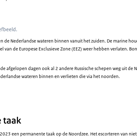
hip van de marine op zee.
efbeeld.
n de Nederlandse wateren binnen vanuit het zuiden. De marine houd
deel van de Europese Exclusieve Zone (EEZ) weer hebben verlaten. 
 de afgelopen dagen ook al 2 andere Russische schepen weg uit de 
ederlandse wateren binnen en verlieten die via het noorden.
ch schip op zee.
 taak
li 2023 een permanente taak op de Noordzee. Het escorteren van n