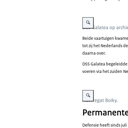
Vergroot afbeelding Een sc
DSS Galatea op archi
Beide vaartuigen kwame
tot zij het Nederlands 
daarna over.
DSS Galatea begeleidde
voeren via het zuiden N
Vergroot afbeelding Russis
Het fregat Boiky.
Permanente
Defensie heeft sinds ju