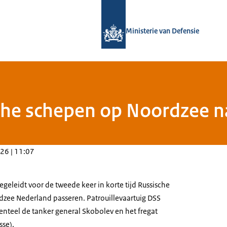
Naar de homepage van Defensie.nl
Ministerie van Defensie
che schepen op Noordzee n
26 | 11:07
geleidt voor de tweede keer in korte tijd Russische
dzee Nederland passeren. Patrouillevaartuig DSS
nteel de tanker general Skobolev en het fregat
sse).