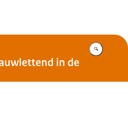
Vul in wat u z
auwlettend in de