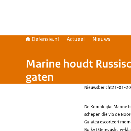
Defensie.nl
Actueel
Nieuws
Marine houdt Russis
gaten
Nieuwsbericht
21-01-20
De Koninklijke Marine be
schepen die via de Noor
Galatea escorteert mome
Boiky (Steregushchy-kla