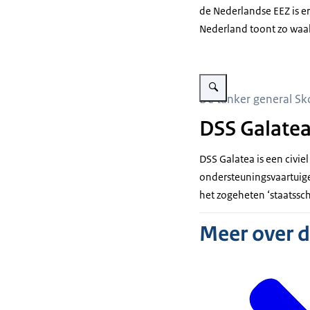
de Nederlandse EEZ is e
Nederland toont zo waa
Vergroot afbeelding Russis
De tanker general Sk
DSS Galate
DSS Galatea is een civiel
ondersteuningsvaartuige
het zogeheten ‘staatssc
Meer over 