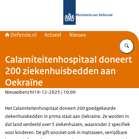
Naar de homepage van Defensie.nl
Ministerie van Defensie
Defensie.nl
Actueel
Nieuws
Vu
Calamiteitenhospitaal doneert
200 ziekenhuisbedden aan
Oekraïne
Nieuwsbericht
19-12-2025 | 10:00
Het Calamiteitenhospitaal doneert 200 goedgekeurde
ziekenhuisbedden in prima staat aan Oekraïne. Ze worden in
dat land verdeeld over 5 ziekenhuizen, waaronder 2 specifiek
voor kinderen. De gift voorziet ook in matrassen, verrijdbare