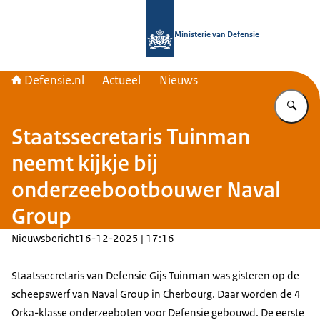
Naar de homepage van Defensie.nl
Ministerie van Defensie
Defensie.nl
Actueel
Nieuws
Vu
Staatssecretaris Tuinman
neemt kijkje bij
onderzeebootbouwer Naval
Group
Nieuwsbericht
16-12-2025 | 17:16
Staatssecretaris van Defensie Gijs Tuinman was gisteren op de
scheepswerf van
Naval Group
in
Cherbourg
. Daar worden de 4
Orka-klasse onderzeeboten voor Defensie gebouwd. De eerste