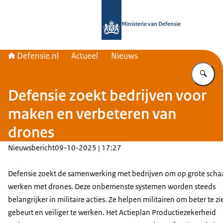
Naar de homepage van Defensie.nl
Ministerie van Defensie
Defensie.nl
Actueel
Nieuws
Vu
Defensie zoekt bedrijven voor
maken en verbeteren van
drones
Nieuwsbericht
09-10-2025 | 17:27
Defensie zoekt de samenwerking met bedrijven om op grote schaa
werken met drones. Deze onbemenste systemen worden steeds
belangrijker in militaire acties. Ze helpen militairen om beter te zi
gebeurt en veiliger te werken. Het Actieplan Productiezekerheid