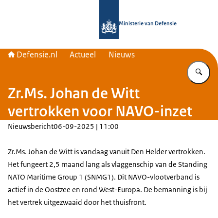
Naar de homepage van Defensie.nl
Ministerie van Defensie
Defensie.nl
Actueel
Nieuws
Vu
Zr.Ms. Johan de Witt
vertrokken voor NAVO-inzet
Nieuwsbericht
06-09-2025 | 11:00
Zr.Ms. Johan de Witt is vandaag vanuit Den Helder vertrokken.
Het fungeert 2,5 maand lang als vlaggenschip van de
Standing
NATO Maritime Group 1
(SNMG1). Dit NAVO-vlootverband is
actief in de Oostzee en rond West-Europa. De bemanning is bij
het vertrek uitgezwaaid door het thuisfront.