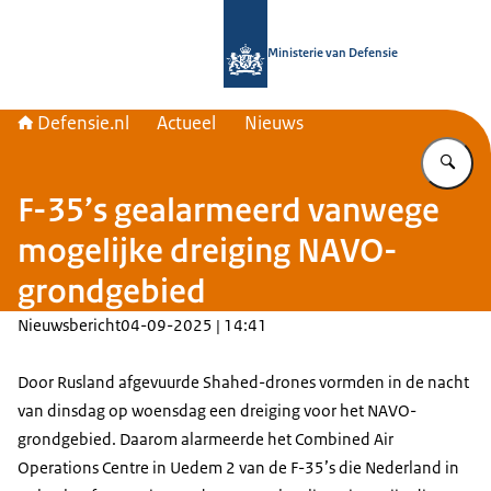
Naar de homepage van Defensie.nl
Ministerie van Defensie
Defensie.nl
Actueel
Nieuws
Vu
F-35’s gealarmeerd vanwege
mogelijke dreiging NAVO-
grondgebied
Nieuwsbericht
04-09-2025 | 14:41
Door Rusland afgevuurde
Shahed-drones
vormden in de nacht
van dinsdag op woensdag een dreiging voor het NAVO-
grondgebied. Daarom alarmeerde het
Combined Air
Operations Centre
in
Uedem
2 van de F-35’s die Nederland in