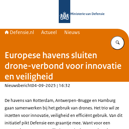
Naar de homepage van Defensie.nl
Ministerie van Defensie
Defensie.nl
Actueel
Nieuws
Vu
Europese havens sluiten
drone-verbond voor innovatie
en veiligheid
Nieuwsbericht
04-09-2025 | 16:32
De havens van Rotterdam, Antwerpen-Brugge en Hamburg
gaan samenwerken bij het gebruik van
drones
. Het trio wil ze
inzetten voor innovatie, veiligheid en efficiënt gebruik. Van dit
initiatief pikt Defensie een graantje mee. Want voor een