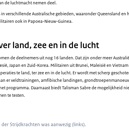
n de luchtmacht nemen deel.
s in verschillende Australische gebieden, waaronder
Queensland
en 
militairen ook in Papoea-Nieuw-Guinea.
er land, zee en in de lucht
omen de deelnemers uit nog 16 landen. Dat zijn onder meer Australië
nesië, Japan en Zuid-Korea. Militairen uit Brunei, Maleisië en Vietnam
eraties te land, ter zee en in de lucht. Er wordt met scherp geschoten
aan er veldtrainingen, amfibische landingen, grondtroepenmanoeuv
 het programma. Daarnaast biedt
Talisman Sabre
de mogelijkheid ni
en te testen.
ant der Strijdkrachten Onno Eichelsheim zit op een stoel naast een hele rij m
r Strijdkrachten was aanwezig (links).