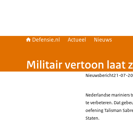
Defensie.nl
Actueel
Nieuws
Militair vertoon laat 
Nieuwsbericht
21-07-20
Nederlandse mariniers 
te verbeteren. Dat gebeur
oefening
Talisman Sabr
Staten.