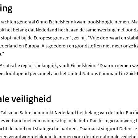
ing
rachten generaal Onno Eichelsheim kwam poolshoogte nemen. Maar d
ok het belang dat Nederland hecht aan de samenwerking met bondg
stopt niet bij de Europese grenzen”, zei hij. “Vrije doorvaart en stabili
Nederland en Europa. Als goederen en grondstoffen niet meer onze
m.”
e Aziatische regio is belangrijk, vindt Eichelsheim. “Daarom nemen w
we doorlopend personeel aan het
United Nations Command
in Zuid
le veiligheid
 Talisman Sabre benadrukt Nederland het belang van de Indo-Pacifi
ees verband met een marineschip in de Indo-Pacific regio aanwezig t
cht de band met strategische partners. Daarnaast vergroot Defensie
zien verantwoordelijkheid te nemen voor de internationale veilighei