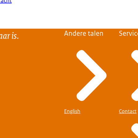
macht
ar is.
Andere talen
Servic
English
Contact