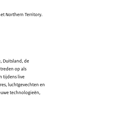
het
Northern Territory
.
, Duitsland, de
 treden op als
 tijdens live
res, luchtgevechten en
euwe technologieën,
ilitairen.