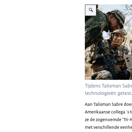
Vergroot afbeelding 4 milita
Tijdens Talisman Sa
technologieën getest
Aan
Talisman Sabre
doen
Amerikaanse collega´s t
ze de zogenoemde ‘
Tri-
met verschillende eenh