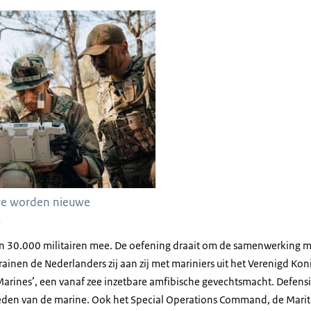
iren testen een apparaat
bre worden nieuwe
.
 30.000 militairen mee. De oefening draait om de samenwerking 
rainen de Nederlanders zij aan zij met mariniers uit het Verenigd K
Marines
’, een vanaf zee inzetbare amfibische gevechtsmacht. Defensie
eden van de marine. Ook het
Special Operations Command
, de
Marit