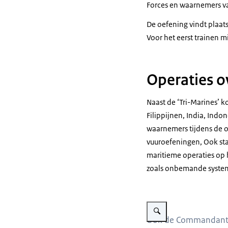
Forces
en waarnemers va
De oefening vindt plaat
Voor het eerst trainen 
Operaties ov
Naast de
‘Tri-Marines
’ k
Filippijnen, India, Indo
waarnemers tijdens de op
vuuroefeningen, Ook st
maritieme operaties op
zoals onbemande system
Vergroot afbeelding Command
Ook de Commandant de