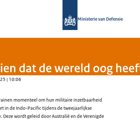
Naar de homepage van Defensie.nl
Ministerie van Defensie
zien dat de wereld oog heef
25 | 10:06
trainen momenteel om hun militaire inzetbaarheid
t in de Indo-Pacific tijdens de tweejaarlijkse
e
. Deze wordt geleid door Australië en de Verenigde