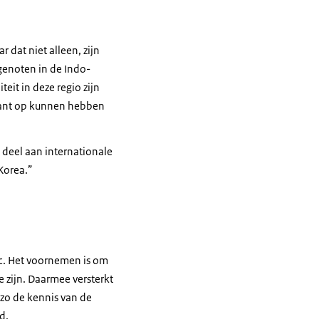
at niet alleen, zijn
enoten in de Indo-
teit in deze regio zijn
 kant op kunnen hebben
e deel aan internationale
-Korea.”
c. Het voornemen is om
e zijn. Daarmee versterkt
 zo de kennis van de
d.