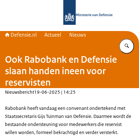
Naar de homepage van Defensie.nl
Ministerie van Defensie
Defensie.nl
Actueel
Nieuws
Vu
Ook Rabobank en Defensie
slaan handen ineen voor
reservisten
Nieuwsbericht
19-06-2025 | 14:25
Rabobank heeft vandaag een convenant ondertekend met
Staatssecretaris Gijs Tuinman van Defensie. Daarmee wordt de
bestaande ondersteuning voor medewerkers die reservist
willen worden, formeel bekrachtigd en verder versterkt.