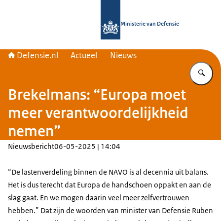
Naar de homepage van Defensie.nl
Ministerie van Defensie
Defensie.nl
Actueel
Nieuws
Vu
Brekelmans: “Europa moet
meer verantwoordelijkheid
nemen”
Nieuwsbericht
06-05-2025 | 14:04
“De lastenverdeling binnen de NAVO is al decennia uit balans.
Het is dus terecht dat Europa de handschoen oppakt en aan de
slag gaat. En we mogen daarin veel meer zelfvertrouwen
hebben.” Dat zijn de woorden van minister van Defensie Ruben