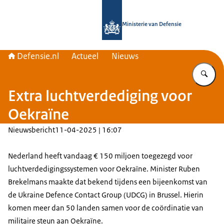
Naar de homepage van Defensie.nl
Ministerie van Defensie
Defensie.nl
Actueel
Nieuws
Vu
Extra luchtverdediging voor
Oekraïne
Nieuwsbericht
11-04-2025 | 16:07
Nederland heeft vandaag € 150 miljoen toegezegd voor
luchtverdedigingssystemen voor Oekraïne. Minister Ruben
Brekelmans maakte dat bekend tijdens een bijeenkomst van
de
Ukraine Defence Contact Group
(UDCG) in Brussel. Hierin
komen meer dan 50 landen samen voor de coördinatie van
militaire steun aan Oekraïne.