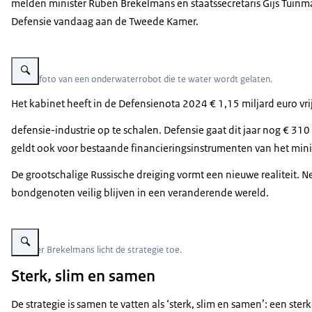
melden minister Ruben Brekelmans en staatssecretaris Gijs Tuinm
Defensie vandaag aan de Tweede Kamer.
Vergroot afbeelding Een onderwaterrobot wordt te water gelaten.
Archieffoto van een onderwaterrobot die te water wordt gelaten.
Het kabinet heeft in de Defensienota 2024 € 1,15 miljard euro v
defensie-industrie op te schalen. Defensie gaat dit jaar nog €
geldt ook voor bestaande financieringsinstrumenten van het min
De grootschalige Russische dreiging vormt een nieuwe realiteit. 
bondgenoten veilig blijven in een veranderende wereld.
Vergroot afbeelding Minister Brekelmans spreekt tijdens de lancering van d
Minister Brekelmans licht de strategie toe.
Sterk, slim en samen
De strategie is samen te vatten als ‘sterk, slim en samen’: een st