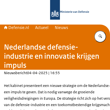
Naar de homepage van Defensie.nl
Ministerie van Defensie
Defensie.nl
Actueel
Nieuws
Vu
Nederlandse defensie-
industrie en innovatie krijgen
impuls
Nieuwsbericht
04-04-2025 | 16:55
Het kabinet presenteert een nieuwe strategie om de Nederlandse
een impuls te geven. Dat is nodig vanwege de groeiende
veiligheidsdreigingen in Europa. De strategie richt zich op het ver
van de defensie-industrie en een toekomstbestendige krijgsmacht