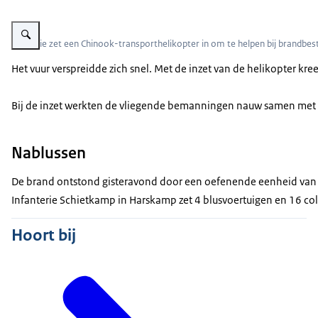
Vergroot afbeelding Defensie zet een Chinook-transporthelikopter in om te h
Defensie zet een Chinook-transporthelikopter in om te helpen bij brandbestr
Het vuur verspreidde zich snel. Met de inzet van de helikopter kre
Bij de inzet werkten de vliegende bemanningen nauw samen met h
Nablussen
De brand ontstond gisteravond door een oefenende eenheid van 
Infanterie Schietkamp in Harskamp zet 4 blusvoertuigen en 16 coll
Hoort bij