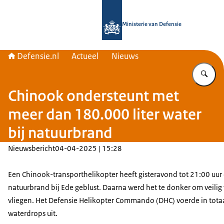
Naar de homepage van Defensie.nl
Ministerie van Defensie
Defensie.nl
Actueel
Nieuws
Vu
Chinook ondersteunt met
meer dan 180.000 liter water
bij natuurbrand
Nieuwsbericht
04-04-2025 | 15:28
Een Chinook-transporthelikopter heeft gisteravond tot 21:00 uur 
natuurbrand bij Ede geblust. Daarna werd het te donker om veilig 
vliegen. Het Defensie Helikopter Commando (DHC) voerde in tota
waterdrops uit.